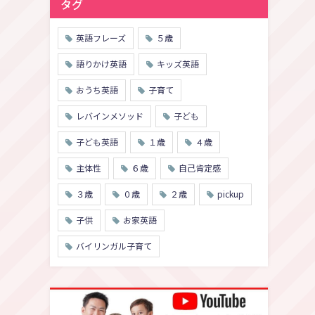
タグ
英語フレーズ
５歳
語りかけ英語
キッズ英語
おうち英語
子育て
レバインメソッド
子ども
子ども英語
１歳
４歳
主体性
６歳
自己肯定感
３歳
０歳
２歳
pickup
子供
お家英語
バイリンガル子育て