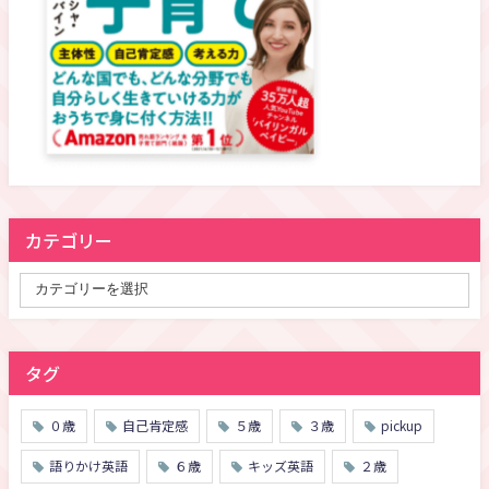
カテゴリー
タグ
０歳
自己肯定感
５歳
３歳
pickup
語りかけ英語
６歳
キッズ英語
２歳