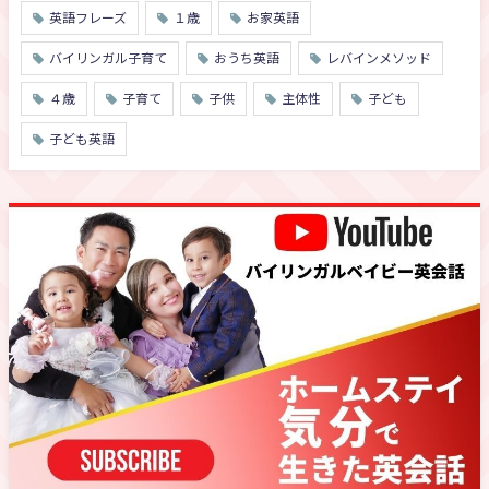
英語フレーズ
１歳
お家英語
バイリンガル子育て
おうち英語
レバインメソッド
４歳
子育て
子供
主体性
子ども
子ども英語