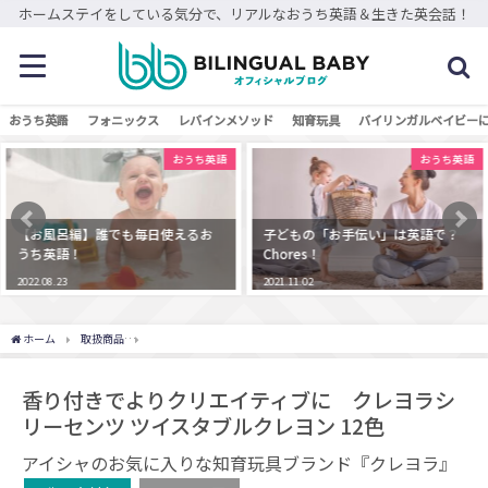
ホームステイをしている気分で、リアルなおうち英語＆生きた英会話！
おうち英語
フォニックス
レバインメソッド
知育玩具
バイリンガルベイビー
おうち英語
おうち英語
【お風呂編】誰でも毎日使えるお
子どもの「お手伝い」は英語で？
うち英語！
Chores！
2022.08.23
2021.11.02
ホーム
取扱商品
香り付きでよりクリエイティブに クレヨラシリーセンツ ツイスタブル
香り付きでよりクリエイティブに クレヨラシ
リーセンツ ツイスタブルクレヨン 12色
アイシャのお気に入りな知育玩具ブランド『クレヨラ』